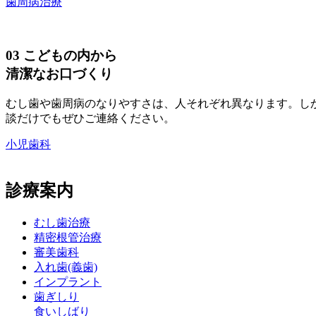
歯周病治療
03
こどもの内から
清潔なお口づくり
むし歯や歯周病のなりやすさは、人それぞれ異なります。し
談だけでもぜひご連絡ください。
小児歯科
診療案内
むし歯治療
精密根管治療
審美歯科
入れ歯(義歯)
インプラント
歯ぎしり
食いしばり