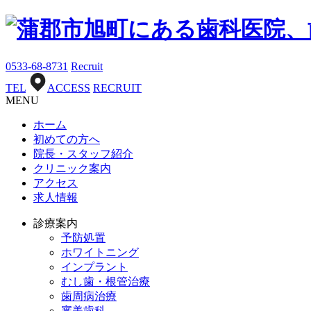
0533-68-8731
Recruit
TEL
ACCESS
RECRUIT
MENU
ホーム
初めての方へ
院長・スタッフ紹介
クリニック案内
アクセス
求人情報
診療案内
予防処置
ホワイトニング
インプラント
むし歯・根管治療
歯周病治療
審美歯科